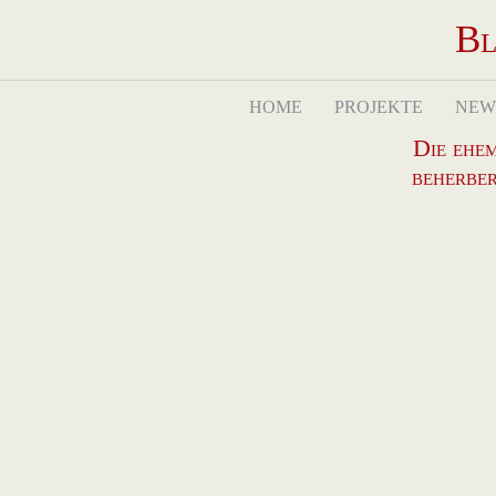
Bl
Navigation
HOME
PROJEKTE
NEW
überspringen
Die ehe
beherber