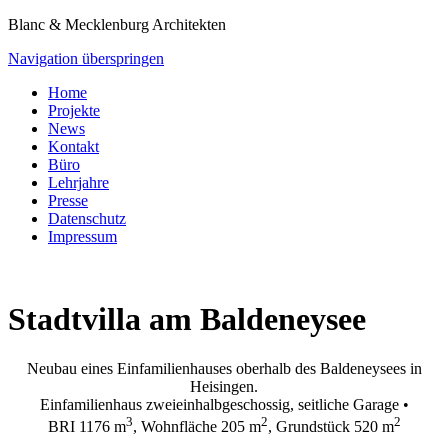
Blanc & Mecklenburg Architekten
Navigation überspringen
Home
Projekte
News
Kontakt
Büro
Lehrjahre
Presse
Datenschutz
Impressum
Stadtvilla am Baldeneysee
Neubau eines Einfamilienhauses oberhalb des Baldeneysees in
Heisingen.
Einfamilienhaus zweieinhalbgeschossig, seitliche Garage •
3
2
2
BRI 1176 m
, Wohnfläche 205 m
, Grundstück 520 m